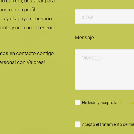
tu carrera, destacar para
nstruir un perfil
tas y el apoyo necesario
pacto y crea una presencia
Mensaje
mos en contacto contigo.
ersonal con Valores!
He leído y acepto la
Política
Acepto el tratamiento de mis