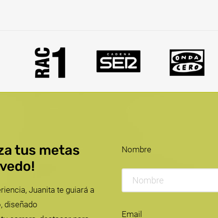
nza tus metas
Nombre
evedo!
ncia, Juanita te guiará a
, diseñado
Email