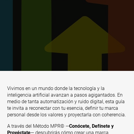
Vivimos en un mundo donde la tecnología y la
inteligencia artificial avanzan a pasos agigantados. En
medio de tanta automatización y ruido digital, esta guía
te invita a reconectar con tu esencia, definir tu marca
personal desde los valores y proyectarla con coherencia.
A través del Método MPR© —
Conócete, Defínete y
Proyéctate
— descubrirás cómo crear una marca