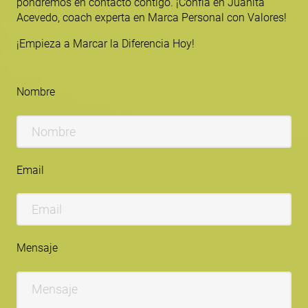
pondremos en contacto contigo. ¡Confía en Juanita
Acevedo, coach experta en Marca Personal con Valores!
¡Empieza a Marcar la Diferencia Hoy!
Nombre
Email
Mensaje