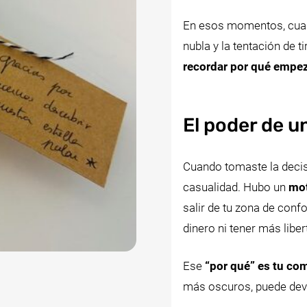
En esos momentos, cuand
nubla y la tentación de t
recordar por qué empe
El poder de u
Cuando tomaste la decisió
casualidad. Hubo un
mot
salir de tu zona de confo
dinero ni tener más libe
Ese
“por qué” es tu co
más oscuros, puede devol