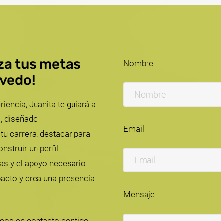
nza tus metas
Nombre
evedo!
ncia, Juanita te guiará a
, diseñado
Email
tu carrera, destacar para
nstruir un perfil
tas y el apoyo necesario
pacto y crea una presencia
Mensaje
mos en contacto contigo.