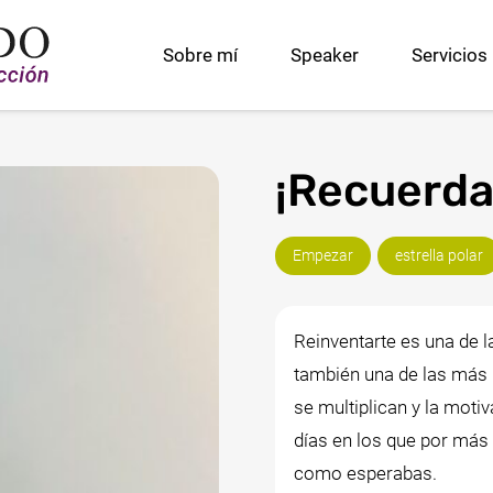
Sobre mí
Speaker
Servicios
Taller Marca Personal con Valores
Formación Bonificada para Empresas
¡Recuerda
Empezar
estrella polar
Reinventarte es una de 
también una de las más r
se multiplican y la moti
días en los que por más
como esperabas.