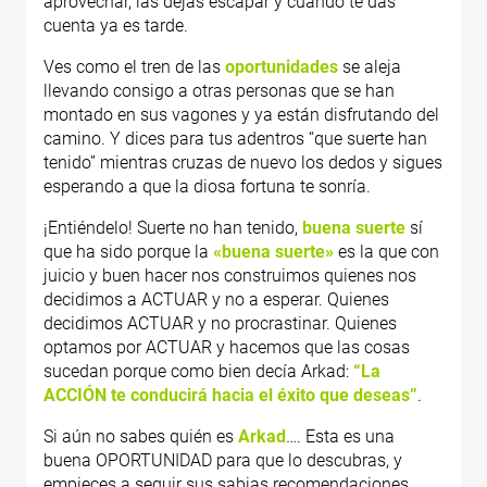
aprovechar, las dejas escapar y cuando te das
cuenta ya es tarde.
Ves como el tren de las
oportunidades
se aleja
llevando consigo a otras personas que se han
montado en sus vagones y ya están disfrutando del
camino. Y dices para tus adentros “que suerte han
tenido” mientras cruzas de nuevo los dedos y sigues
esperando a que la diosa fortuna te sonría.
¡Entiéndelo! Suerte no han tenido,
buena suerte
sí
que ha sido porque la
«buena suerte»
es la que con
juicio y buen hacer nos construimos quienes nos
decidimos a ACTUAR y no a esperar. Quienes
decidimos ACTUAR y no procrastinar. Quienes
optamos por ACTUAR y hacemos que las cosas
sucedan porque como bien decía Arkad:
“La
ACCIÓN te conducirá hacia el éxito que deseas”
.
Si aún no sabes quién es
Arkad
…. Esta es una
buena OPORTUNIDAD para que lo descubras, y
empieces a seguir sus sabias recomendaciones.