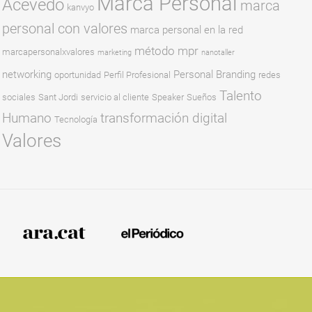
Marca Personal
Acevedo
marca
kanvyo
personal con valores
marca personal en la red
método mpr
marcapersonalxvalores
marketing
nanotaller
networking
Personal Branding
oportunidad
Perfil Profesional
redes
Talento
sociales
Sant Jordi
servicio al cliente
Speaker
Sueños
Humano
transformación digital
Tecnología
Valores