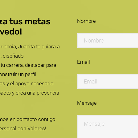
nza tus metas
Nombre
evedo!
ncia, Juanita te guiará a
, diseñado
Email
tu carrera, destacar para
nstruir un perfil
tas y el apoyo necesario
pacto y crea una presencia
Mensaje
mos en contacto contigo.
ersonal con Valores!