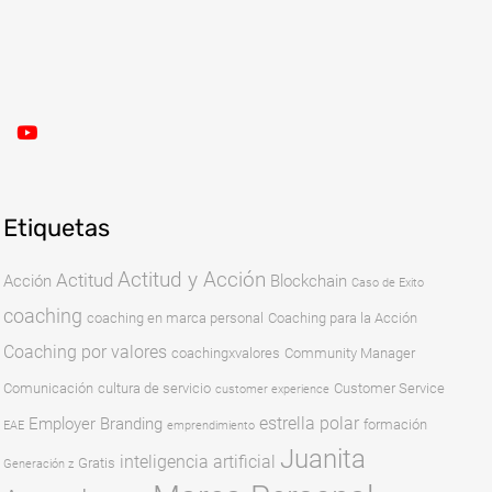
Etiquetas
Actitud y Acción
Actitud
Acción
Blockchain
Caso de Exito
coaching
coaching en marca personal
Coaching para la Acción
Coaching por valores
coachingxvalores
Community Manager
Comunicación
cultura de servicio
Customer Service
customer experience
estrella polar
Employer Branding
formación
EAE
emprendimiento
Juanita
inteligencia artificial
Gratis
Generación z