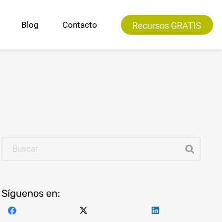
Blog
Contacto
Recursos GRATIS
Los humanos NO somos “sillas”
Síguenos en: