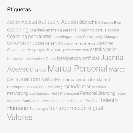
Etiquetas
Actitud y Acción
Actitud
Acción
Blockchain
Caso de Exito
coaching
coaching en marca personal
Coaching para la Acción
Coaching por valores
coachingxvalores
Community Manager
Comunicación
cultura de servicio
Customer
customer experience
estrella polar
Employer Branding
Service
EAE
emprendimiento
Juanita
inteligencia artificial
formación
Gratis
Generación z
Marca Personal
Acevedo
marca
kanvyo
personal con valores
marca personal en la red
método mpr
marcapersonalxvalores
marketing
nanotaller
networking
Personal Branding
oportunidad
Perfil Profesional
redes
Talento
sociales
Sant Jordi
servicio al cliente
Speaker
Sueños
Humano
transformación digital
Tecnología
Valores