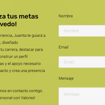
nza tus metas
Nombre
evedo!
ncia, Juanita te guiará a
, diseñado
Email
tu carrera, destacar para
nstruir un perfil
tas y el apoyo necesario
pacto y crea una presencia
Mensaje
mos en contacto contigo.
ersonal con Valores!