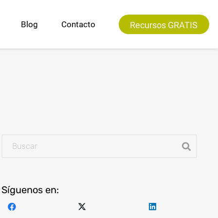
Blog
Contacto
Recursos GRATIS
Los humanos NO somos “sillas”
Síguenos en: