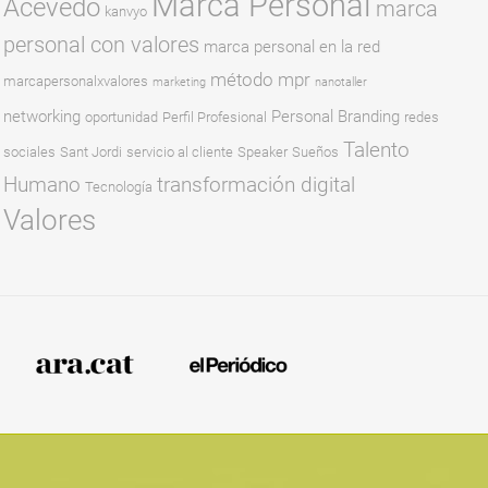
Marca Personal
Acevedo
marca
kanvyo
personal con valores
marca personal en la red
método mpr
marcapersonalxvalores
marketing
nanotaller
networking
Personal Branding
oportunidad
Perfil Profesional
redes
Talento
sociales
Sant Jordi
servicio al cliente
Speaker
Sueños
Humano
transformación digital
Tecnología
Valores