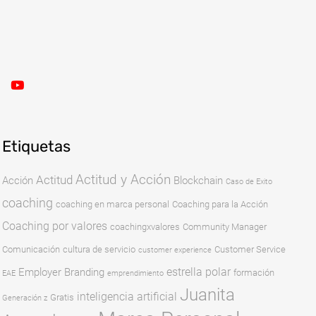
Etiquetas
Actitud y Acción
Actitud
Acción
Blockchain
Caso de Exito
coaching
coaching en marca personal
Coaching para la Acción
Coaching por valores
coachingxvalores
Community Manager
Comunicación
cultura de servicio
Customer Service
customer experience
estrella polar
Employer Branding
formación
EAE
emprendimiento
Juanita
inteligencia artificial
Gratis
Generación z