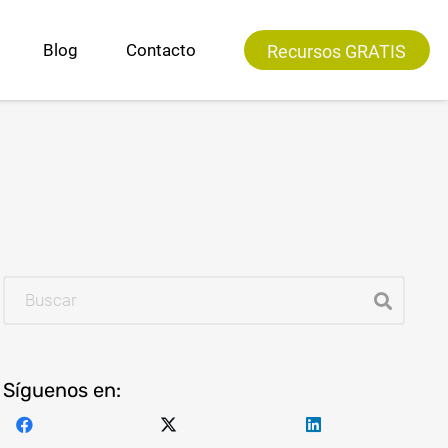
Blog
Contacto
Recursos GRATIS
Los humanos NO somos “sillas”
Síguenos en: