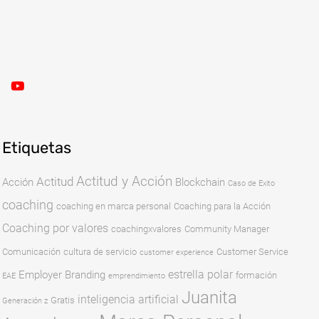
Etiquetas
Actitud y Acción
Actitud
Acción
Blockchain
Caso de Exito
coaching
coaching en marca personal
Coaching para la Acción
Coaching por valores
coachingxvalores
Community Manager
Comunicación
cultura de servicio
Customer Service
customer experience
estrella polar
Employer Branding
formación
EAE
emprendimiento
Juanita
inteligencia artificial
Gratis
Generación z