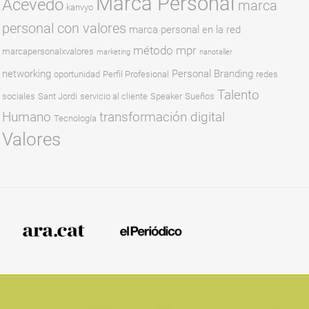
Marca Personal
Acevedo
marca
kanvyo
personal con valores
marca personal en la red
método mpr
marcapersonalxvalores
marketing
nanotaller
networking
Personal Branding
oportunidad
Perfil Profesional
redes
Talento
sociales
Sant Jordi
servicio al cliente
Speaker
Sueños
Humano
transformación digital
Tecnología
Valores