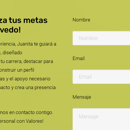
nza tus metas
Nombre
evedo!
ncia, Juanita te guiará a
, diseñado
Email
tu carrera, destacar para
nstruir un perfil
tas y el apoyo necesario
pacto y crea una presencia
Mensaje
mos en contacto contigo.
ersonal con Valores!