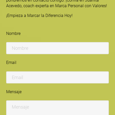
pondremos en contacto contigo. ¡Confía en Juanita
Acevedo, coach experta en Marca Personal con Valores!
¡Empieza a Marcar la Diferencia Hoy!
Nombre
Email
Mensaje